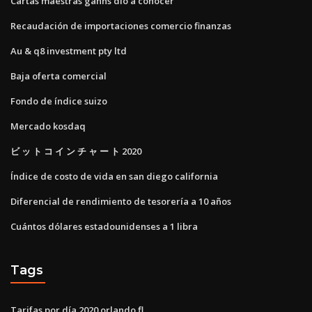
Cartas maestras ganns dio a conocer
Recaudación de importaciones comercio finanzas
Au & q8 investment pty ltd
Baja oferta comercial
Fondo de índice suizo
Mercado kosdaq
ビ ッ ト コ イ ン チ ャ ー ト 2020
Índice de costo de vida en san diego california
Diferencial de rendimiento de tesorería a 10 años
Cuántos dólares estadounidenses a 1 libra
Tags
Tarifas por día 2020 orlando fl